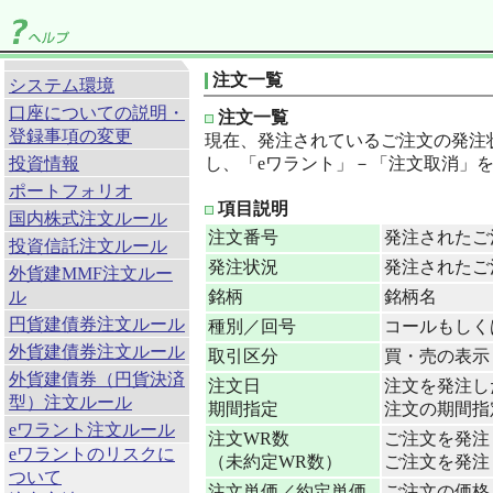
注文一覧
システム環境
口座についての説明・
注文一覧
登録事項の変更
現在、発注されているご注文の発注
投資情報
し、「eワラント」－「注文取消」
ポートフォリオ
項目説明
国内株式注文ルール
注文番号
発注されたご
投資信託注文ルール
発注状況
発注されたご
外貨建MMF注文ルー
ル
銘柄
銘柄名
円貨建債券注文ルール
種別／回号
コールもしく
外貨建債券注文ルール
取引区分
買・売の表示
外貨建債券（円貨決済
注文日
注文を発注し
型）注文ルール
期間指定
注文の期間指
eワラント注文ルール
注文WR数
ご注文を発注
eワラントのリスクに
（未約定WR数）
ご注文を発注
ついて
注文単価／約定単価
ご注文の価格