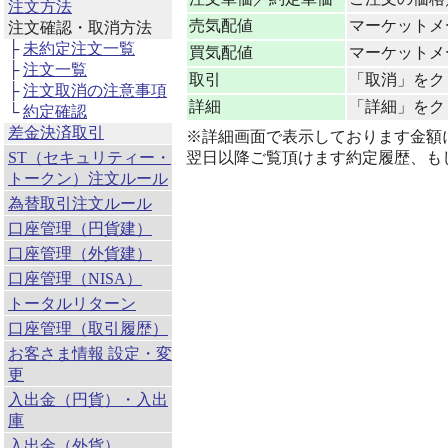
注文方法
売気配値
マーケットメ
注文確認・取消方法
├
未約定注文一覧
買気配値
マーケットメ
├
注文一覧
取引
「取消」をク
├
注文取消の注意事項
詳細
「詳細」をク
└
約定確認
差金決済取引
※詳細画面で表示しております金額
ST（セキュリティー・
翌日以降ご覧頂けます約定履歴、も
トークン）注文ルール
為替取引注文ルール
口座管理（円貨建）
口座管理（外貨建）
口座管理（NISA）
トータルリターン
口座管理（取引履歴）
お客さま情報 設定・変
更
入出金（円貨）・入出
庫
入出金（外貨）