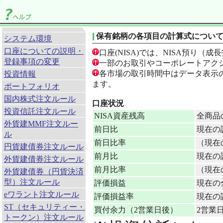
保有銘柄の各項目の計算式につい
システム環境
口座についての説明・
口座(NISA)では、NISA預り
登録事項の変更
一部のお取引やコーポレートアク
各市場の取引時間中はデータ表示の
投資情報
ます。
ポートフォリオ
国内株式注文ルール
口座状況
投資信託注文ルール
NISA資産残高
全商品
外貨建MMF注文ルー
前日比
現在の
ル
前日比率
（現在の
円貨建債券注文ルール
前月比
現在の
外貨建債券注文ルール
前月比率
（現在の
外貨建債券（円貨決済
型）注文ルール
評価損益
現在の
eワラント注文ルール
評価損益率
現在の評
ST（セキュリティー・
買付余力（2営業日後）
2営業
トークン）注文ルール