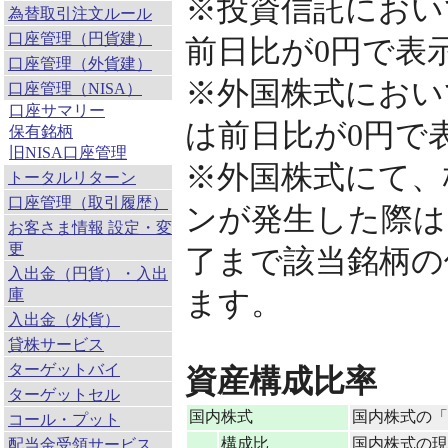
※投資信託におい
為替取引注文ルール
口座管理（円貨建）
前日比が0円で表
口座管理（外貨建）
※外国株式におい
口座管理（NISA）
口座サマリー
は前日比が0円で
保有銘柄
旧NISA口座管理
※外国株式にて、
トータルリターン
口座管理（取引履歴）
ンが発生した際は
お客さま情報 設定・変
更
了まで該当銘柄の
入出金（円貨）・入出
庫
ます。
入出金（外貨）
貸株サービス
ターゲットバイ
資産構成比率
ターゲットセル
国内株式
国内株式の「
コール・プット
構成比
国内株式の現在
配当金受領サービス