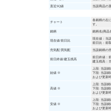
直近SQ値
当該商品の直
各銘柄の左
チャート
す。
銘柄
銘柄名(商品
現在値：当
現在値/前日比
前日比：前
売気配/買気配
当該銘柄の
前日終値：
前日終値/建玉残高
建玉残高：
上段: 当該
始値 ※
下段: 当該
および更新
上段: 当該
高値 ※
下段: 当該
および更新
上段: 当該
安値 ※
下段: 当該
および更新