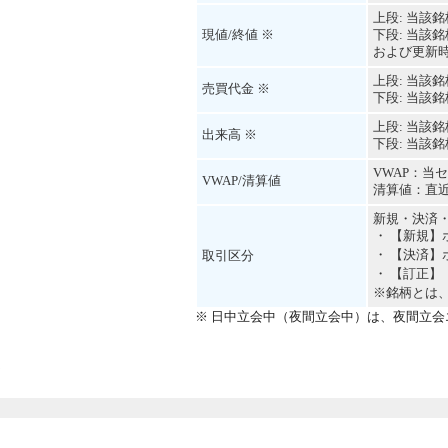
上段: 当該
現値/終値 ※
下段: 当該
および更新
上段: 当該
売買代金 ※
下段: 当該
上段: 当該
出来高 ※
下段: 当該
VWAP：当
VWAP/清算値
清算値：直
新規・決済
・ 【新規
・ 【決済
取引区分
・ 【訂正
※銘柄とは
※ 日中立会中（夜間立会中）は、夜間立