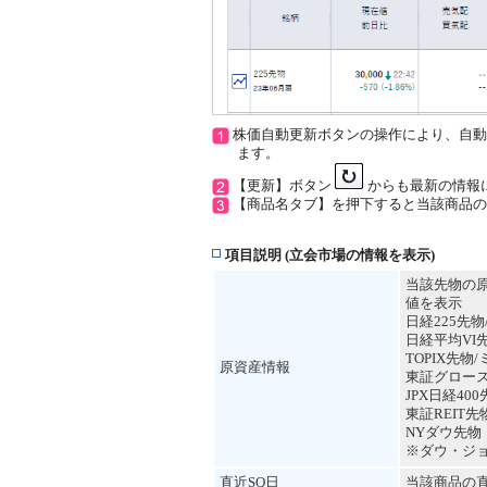
株価自動更新ボタンの操作により、自動
ます。
【更新】ボタン
からも最新の情報
【商品名タブ】を押下すると当該商品の
項目説明 (立会市場の情報を表示)
当該先物の
値を表示
日経225先
日経平均V
TOPIX先物/
原資産情報
東証グロース
JPX日経40
東証REIT先
NYダウ先
※ダウ・ジ
直近SQ日
当該商品の直