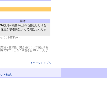
備考
VDR投資可能枠が上限に接近した場合、
付注文が取引所によって失効となりま
。
わせてご参照下さい。
正確性・信頼性・完全性について保証する
自身で常に十分なご注意をお願いいたしま
ページトップへ
ーシア株式