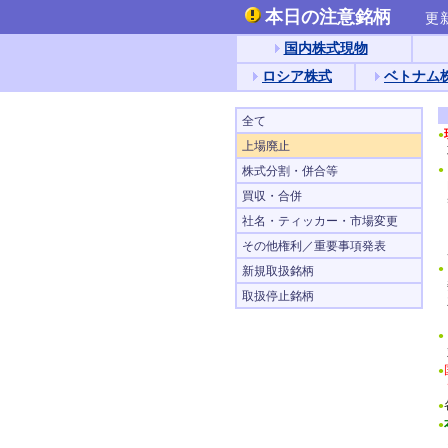
本日の注意銘柄
更新
国内株式現物
ロシア株式
ベトナム
全て
●
上場廃止
株式分割・併合等
●
買収・合併
社名・ティッカー・市場変更
その他権利／重要事項発表
●
新規取扱銘柄
取扱停止銘柄
●
●
●
●