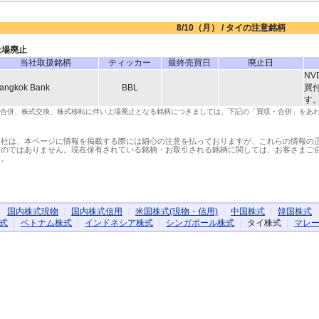
8/10（月）
/ タイの注意銘柄
上場廃止
当社取扱銘柄
ティッカー
最終売買日
廃止日
N
angkok Bank
BBL
買
す
合併、株式交換、株式移転に伴い上場廃止となる銘柄につきましては、下記の「買収・合併」をあ
当社は、本ページに情報を掲載する際には細心の注意を払っておりますが、これらの情報の
ものではありません。現在保有されている銘柄・お取引される銘柄に関しては、お客さまご
す。
国内株式現物
｜
国内株式信用
｜
米国株式(現物・信用)
｜
中国株式
｜
韓国株式
式
｜
ベトナム株式
｜
インドネシア株式
｜
シンガポール株式
｜
タイ株式
｜
マレ