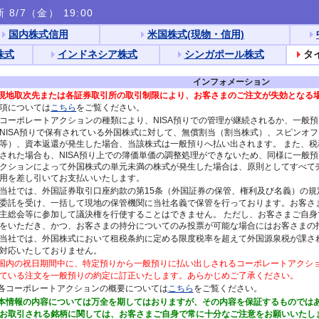
 8/7（金） 19:00
国内株式信用
米国株式(現物・信用)
株式
インドネシア株式
シンガポール株式
タ
インフォメーション
現地取次先または各証券取引所の取引制限により、お客さまのご注文が失効となる
項については
こちら
をご覧ください。
コーポレートアクションの種類により、NISA預りでの管理が継続されるか、一般
NISA預りで保有されている外国株式に対して、無償割当（割当株式）、スピンオ
等）、資本返還が発生した場合、当該株式は一般預りへ払い出されます。 また、
された場合も、NISA預り上での簿価単価の調整処理ができないため、同様に一般
クションによって外国株式の単元未満の株式が発生した場合は、原則としてすべて
用を差し引いてお支払いいたします。
当社では、外国証券取引口座約款の第15条（外国証券の保管、権利及び名義）の規
委託を受け、一括して現地の保管機関に当社名義で保管を行っております。お客さ
主総会等に参加して議決権を行使することはできません。 ただし、お客さまご自
をいただき、かつ、お客さまの持分についてのみ投票が可能な場合にはお客さまの
当社では、外国株式において租税条約に定める限度税率を超えて外国源泉税が課さ
対応いたしておりません。
国内の祝日期間中に、特定預りから一般預りに払い出しされるコーポレートアクシ
ている注文を一般預りの約定に訂正いたします。あらかじめご了承ください。
各コーポレートアクションの概要については
こちら
をご覧ください。
本情報の内容については万全を期してはおりますが、その内容を保証するものでは
お取引される銘柄に関しては、お客さまご自身で常に十分なご注意をお願いいたし