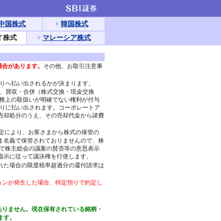
中国株式
韓国株式
イ株式
マレーシア株式
場合があります。
その他、お取引注意事
預りへ払い出されるかが決まります。
フ、買収・合併（株式交換・現金交換
税務上の取扱いが明確でない権利が付与
預りに払い出されます。コーポレートア
売却処分のうえ、その売却代金から諸費
定により、お客さまから株式の保管の
ま名義で保管されておりませんので、株
身で株主総会の議案の賛否等の意思表示
指示に従って議決権を行使します。
れた場合の限度税率超過分の還付請求は
ョンが発生した場合、特定預りで約定し
ありません。現在保有されている銘柄・
ます。