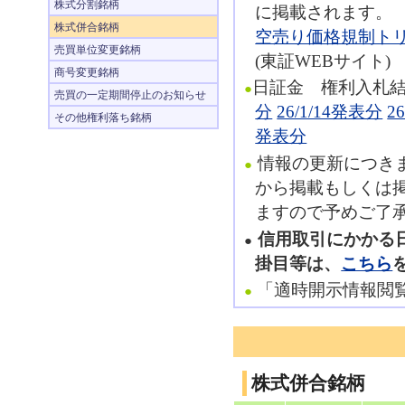
株式分割銘柄
に掲載されます。
株式併合銘柄
空売り価格規制ト
売買単位変更銘柄
(東証WEBサイト)
商号変更銘柄
日証金 権利入札
●
売買の一定期間停止のお知らせ
分
26/1/14発表分
2
その他権利落ち銘柄
発表分
情報の更新につき
●
から掲載もしくは
ますので予めご了
信用取引にかかる
●
掛目等は、
こちら
「適時開示情報閲
●
株式併合銘柄