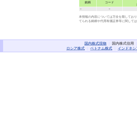
銘柄
コード
－
－
本情報の内容については万全を期しており
てられる銘柄や代用有価証券等に関しては
国内株式現物
｜
国内株式信用
ロシア株式
｜
ベトナム株式
｜
インドネシ