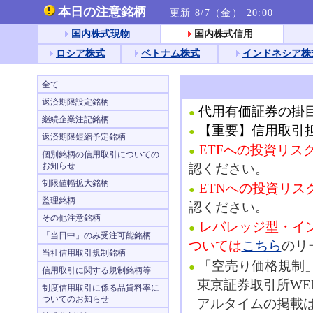
本日の注意銘柄
更新 8/7（金） 20:00
国内株式現物
国内株式信用
ロシア株式
ベトナム株式
インドネシア株
全て
返済期限設定銘柄
代用有価証券の掛
●
継続企業注記銘柄
【重要】信用取引
●
返済期限短縮予定銘柄
ETFへの投資リス
●
個別銘柄の信用取引についての
お知らせ
認ください。
制限値幅拡大銘柄
ETNへの投資リス
●
監理銘柄
認ください。
その他注意銘柄
レバレッジ型・イン
●
「当日中」のみ受注可能銘柄
ついては
こちら
のリ
当社信用取引規制銘柄
「空売り価格規制
●
信用取引に関する規制銘柄等
東京証券取引所WE
制度信用取引に係る品貸料率に
ついてのお知らせ
アルタイムの掲載は