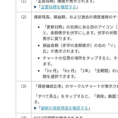
（1）
「主要指標」画面が表示されます。
「
主要指標を確認する
」
（2）
資産残高、損益額、および過去の資産推移のチ
「更新日時」の右側にある目のアイコン（
と、金額表示を伏字にします。伏字の状態
表示に戻ります。
損益金額（赤字の金額表示）の右の「∨」
比」が表示されます。
チャートの任意の場所をタップすると、そ
ます。
「3ヶ月」「6ヶ月」「1年」「全期間」
間を選択できます。
（3）
「資産構成比率」のサークルチャートが表示さ
「すべて見る」をタップすると、「資産」画面
す。
「
最新の資産残高を確認する
」
（4）
NISA投資額が表示されます。