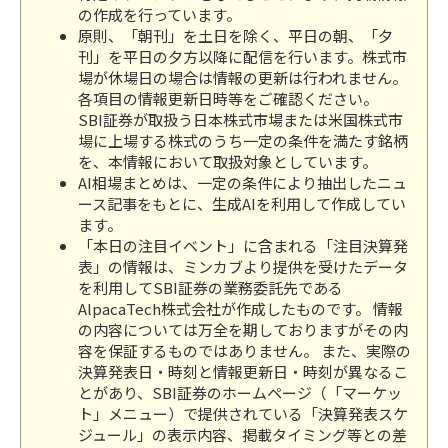
の作成を行っています。
原則、「朝刊」を土日を除く、平日の朝、「夕
刊」を平日の夕方以降に配信を行います。株式市
場が休場日の場合は情報の更新は行われません。
各項目の情報更新日時等をご確認ください。
SBI証券が取扱う日本株式市場または米国株式市
場に上場する株式のうち一定の条件を満たす銘柄
を、本情報において取扱対象としています。
AI相場まとめは、一定の条件により抽出したニュ
ース記事をもとに、生成AIを利用して作成してい
ます。
「本日の注目イベント」に含まれる「注目決算発
表」の情報は、ミンカブより提供を受けたデータ
を利用してSBI証券の業務委託先である
AlpacaTech株式会社が作成したものです。 情報
の内容については万全を期しておりますがその内
容を保証するものではありません。 また、実際の
決算発表日・時刻と情報更新日・時刻が異なるこ
とがあり、SBI証券のホームページ（「マーケッ
ト」メニュー）で提供されている「決算発表スケ
ジュール」の表示内容、掲載タイミング等との差