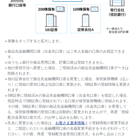
画像をタップすると拡大します。
振込先金融機関口座（出金先口座）はご本人名義の口座のみ指定できま
す。
ゆうちょ銀行や振込専用口座、貯蓄口座は登録できません。
他の受領方法へ変更した場合、ご登録済みの振込先金融機関口座データは
削除されます。
他の証券会社で振込先金融機関口座を変更した場合、保管振替機構（ほふ
り）に登録の受領口座は当該口座に更新され、SBI証券の登録情報も更新さ
れます。
SBI証券に登録済みの振込先金融機関口座（出金先口座）を指定した場合、
指定時点でSBI証券に登録されている口座が保管振替機構に登録されます。
その後、SBI証券に登録の振込先金融機関口座（出金先口座）を変更して
も、保管振替機構の受領口座は自動的に変更されませんので、再度「登録
配当金受領口座方式」のお申し込みをお願いします。
氏名に変更があった場合は、
お客さま基本情報
より登録情報の変更手続き
と、ご指定いただいた金融機関口座の名義変更手続きをそれぞれ行ってく
ださい。その後、再度「登録配当金受領口座方式」をお申し込みくださ