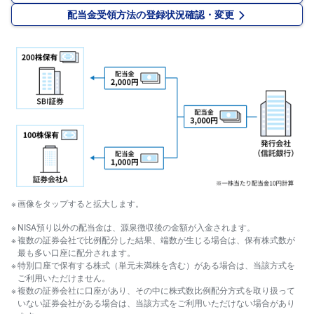
キ
配当金受領方法の登録状況確認・変更
ュ
リ
テ
ィ
・
ト
ー
ク
ン
)
S
BI
ラ
ッ
プ
画像をタップすると拡大します。
ロ
ボ
ア
NISA預り以外の配当金は、源泉徴収後の金額が入金されます。
ド
複数の証券会社で比例配分した結果、端数が生じる場合は、保有株式数が
(R
最も多い口座に配分されます。
O
特別口座で保有する株式（単元未満株を含む）がある場合は、当該方式を
B
O
ご利用いただけません。
P
複数の証券会社に口座があり、その中に株式数比例配分方式を取り扱って
R
いない証券会社がある場合は、当該方式をご利用いただけない場合があり
O