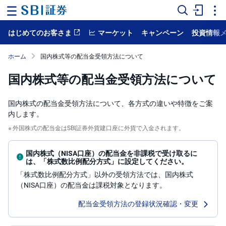
はじめてのお客さま
マーケット
キャンペーン
投資情報
ホ
ー
ム
ホーム
国内株式等の配当金受領方法について
国内株式等の配当金受領方法について
マ
ー
ケ
ッ
国内株式の配当金受領方法について、各方式の違いや特徴をご案
ト
内します。
外国株式の配当金はSBI証券外貨建口座に外貨で入金されます。
NISA
国
国内株式（NISA口座）の配当金を非課税で受け取るに
内
は、「株式数比例配分方式」に設定してください。
株
式
「株式数比例配分方式」以外の受領方法では、国内株式
（NISA口座）の配当金は課税対象となります。
外
配当金受領方法の登録状況確認・変更
国
株
式