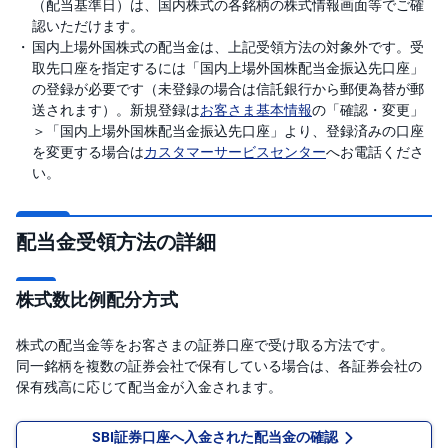
（配当基準日）は、国内株式の各銘柄の株式情報画面等でご確
M
W
M
認いただけます。
F
国内上場外国株式の配当金は、上記受領方法の対象外です。受
取先口座を指定するには「国内上場外国株配当金振込先口座」
取
の登録が必要です（未登録の場合は信託銀行から郵便為替が郵
引
送されます）。新規登録は
お客さま基本情報
の「確認・変更」
所
C
＞「国内上場外国株配当金振込先口座」より、登録済みの口座
F
を変更する場合は
カスタマーサービスセンター
へお電話くださ
D(
く
い。
り
っ
く
株
配当金受領方法の詳細
3
6
5)
株式数比例配分方式
店
頭
C
株式の配当金等をお客さまの証券口座で受け取る方法です。
F
同一銘柄を複数の証券会社で保有している場合は、各証券会社の
D
保有残高に応じて配当金が入金されます。
S
T(
SBI証券口座へ入金された配当金の確認
セ