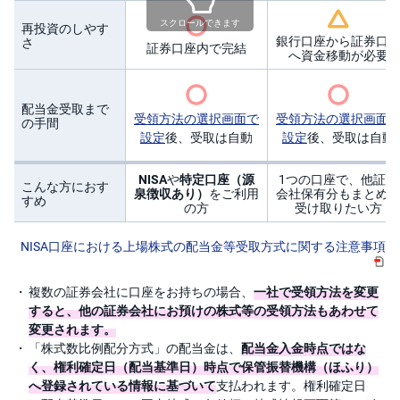
スクロールできます
再投資のしやす
先
銀行口座から証券口
さ
物
証券口座内で完結
へ資金移動が必要
・
オ
プ
シ
配当金受取まで
ョ
受領方法の選択画面で
受領方法の選択画面
の手間
ン
設定
後、受取は自動
設定
後、受取は自動
商
品
NISA
や
特定口座（源
1つの口座で、他証券
こんな方におす
先
泉徴収あり）
をご利用
会社保有分もまとめ
すめ
物
の方
受け取りたい方
金
NISA口座における上場株式の配当金等受取方式に関する注意事項
・
銀
・
複数の証券会社に口座をお持ちの場合、
一社で受領方法を変更
プ
ラ
すると、他の証券会社にお預けの株式等の受領方法もあわせて
チ
変更されます。
ナ
「株式数比例配分方式」の配当金は、
配当金入金時点ではな
く、権利確定日（配当基準日）時点で保管振替機構（ほふり）
外
貨
へ登録されている情報に基づいて
支払われます。権利確定日
建
NE