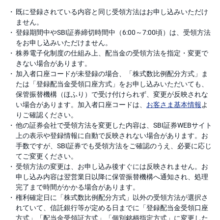
既に登録されている内容と同じ受領方法はお申し込みいただけ
ません。
登録期間中やSBI証券締切時間中（6:00～7:00頃）は、受領方法
をお申し込みいただけません。
株券電子化制度の仕組み上、配当金の受領方法を指定・変更で
きない場合があります。
加入者口座コードが未登録の場合、「株式数比例配分方式」ま
たは「登録配当金受領口座方式」をお申し込みいただいても、
保管振替機構（ほふり）で受け付けられず、変更が反映されな
い場合があります。加入者口座コードは、
お客さま基本情報
よ
りご確認ください。
他の証券会社で受領方法を変更した内容は、SBI証券WEBサイト
上の表示や登録情報に自動で反映されない場合があります。お
手数ですが、SBI証券でも受領方法をご確認のうえ、必要に応じ
てご変更ください。
受領方法の変更は、お申し込み後すぐには反映されません。お
申し込み内容は翌営業日以降に保管振替機構へ通知され、処理
完了まで時間がかかる場合があります。
権利確定日に「株式数比例配分方式」以外の受領方法が選択さ
れていて、信託銀行等が定める日までに「登録配当金受領口座
方式」「配当金受領証方式」「個別銘柄指定方式」に変更した