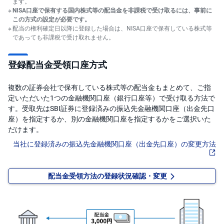
)
ます。
NISA口座で保有する国内株式等の配当金を非課税で受け取るには、事前に
この方式の設定が必要です。
i
配当の権利確定日以降に登録した場合は、NISA口座で保有している株式等
D
であっても非課税で受け取れません。
e
C
o
登録配当金受領口座方式
複数の証券会社で保有している株式等の配当金もまとめて、ご指
定いただいた1つの金融機関口座（銀行口座等）で受け取る方法で
す。受取先はSBI証券に登録済みの振込先金融機関口座（出金先口
座）を指定するか、別の金融機関口座を指定するかをご選択いた
だけます。
当社に登録済みの振込先金融機関口座（出金先口座）の変更方法
配当金受領方法の登録状況確認・変更