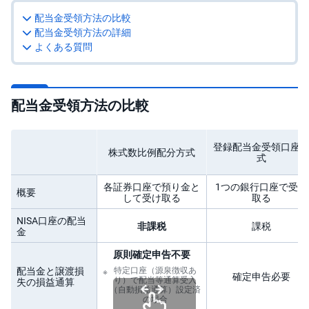
配当金受領方法の比較
投
資
配当金受領方法の詳細
信
よくある質問
託
債
券
配当金受領方法の比較
FX
登録配当金受領口座
株式数比例配分方式
お
式
ま
か
PICK
せ
UP
各証券口座で預り金と
1つの銀行口座で受け
概要
投
して受け取る
取る
資
NISA口座の配当
非課税
課税
金
S
BI
原則確定申告不要
株
オ
配当金と譲渡損
特定口座（源泉徴収あ
プ
確定申告必要
り）で配当等通算受入
失の損益通算
シ
（自動損益通算）設定済
ョ
の場合
ン