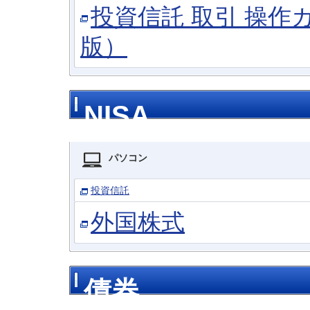
投資信託 取引 操
版）
NISA
パソコン
投資信託
外国株式
債券