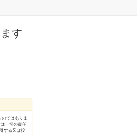
します
るものではありま
者は一切の責任
誘引する又は投