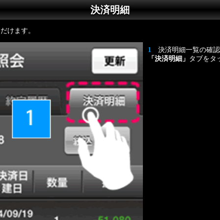
決済明細
ただけます。
1
決済明細一覧の確
「決済明細」
タブをタ