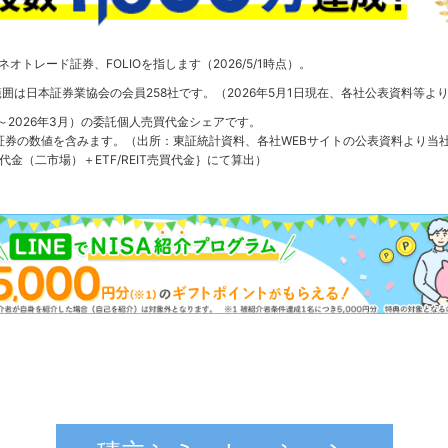
Iネオトレード証券、FOLIOを指します（2026/5/1時点）。
囲は日本証券業協会の会員258社です。（2026年5月1日現在、各社公表資料等よ
4月～2026年3月）の委託個人売買代金シェアです。
ード証券の数値を含みます。（出所：東証統計資料、各社WEBサイトの公表資料より
金（二市場）＋ETF/REIT売買代金｝にて算出）