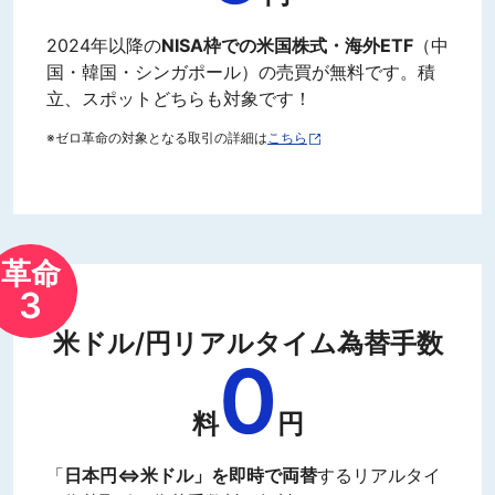
2024年以降の
NISA枠での米国株式・海外ETF
（中
国・韓国・シンガポール）の売買が無料です。積
立、スポットどちらも対象です！
※ゼロ革命の対象となる取引の詳細は
こちら
革命
3
米ドル/円リアルタイム為替手数
0
料
円
「
日本円⇔米ドル」を即時で両替
するリアルタイ