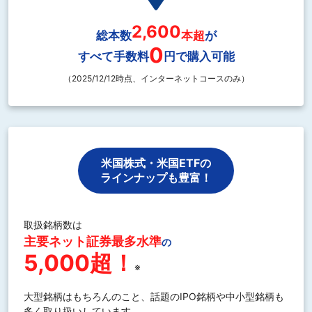
2,600
総本数
本超
が
0
すべて手数料
円で購入可能
（2025/12/12時点、インターネットコースのみ）
米国株式・米国ETFの
ラインナップも豊富！
取扱銘柄数は
主要ネット証券最多水準
の
5,000超！
※
大型銘柄はもちろんのこと、話題のIPO銘柄や中小型銘柄も
多く取り扱いしています。