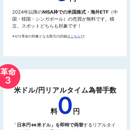
2024年以降の
NISA枠での米国株式・海外ETF
（中
国・韓国・シンガポール）の売買が無料です。積
立、スポットどちらも対象です！
※ゼロ革命の対象となる取引の詳細は
こちら
革命
3
米ドル/円リアルタイム為替手数
0
料
円
「
日本円⇔米ドル」を即時で両替
するリアルタイ