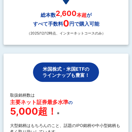
2,600
総本数
本超
が
0
すべて手数料
円で購入可能
（2025/12/12時点、インターネットコースのみ）
米国株式・米国ETFの
ラインナップも豊富！
取扱銘柄数は
主要ネット証券最多水準
の
5,000超！
※
大型銘柄はもちろんのこと、話題のIPO銘柄や中小型銘柄も
多く取り扱いしています。