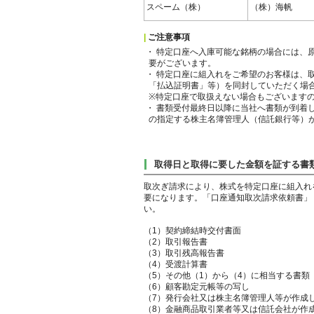
スペーム（株）
（株）海帆
|
ご注意事項
・ 特定口座へ入庫可能な銘柄の場合には、
要がございます。
・ 特定口座に組入れをご希望のお客様は、
「払込証明書」等）を同封していただく場
※特定口座で取扱えない場合もございます
・ 書類受付最終日以降に当社へ書類が到着
の指定する株主名簿管理人（信託銀行等）
取得日と取得に要した金額を証する書
取次ぎ請求により、株式を特定口座に組入れ
要になります。「口座通知取次請求依頼書」
い。
（1）契約締結時交付書面
（2）取引報告書
（3）取引残高報告書
（4）受渡計算書
（5）その他（1）から（4）に相当する書類
（6）顧客勘定元帳等の写し
（7）発行会社又は株主名簿管理人等が作成
（8）金融商品取引業者等又は信託会社が作