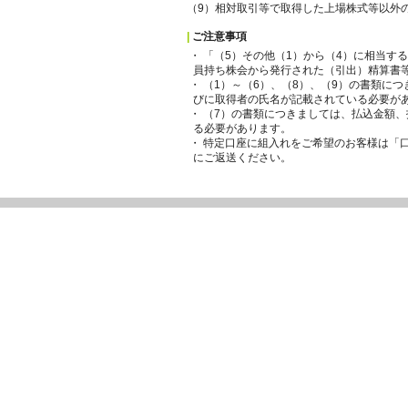
（9）相対取引等で取得した上場株式等以外
|
ご注意事項
・ 「（5）その他（1）から（4）に相当す
員持ち株会から発行された（引出）精算書
・ （1）～（6）、（8）、（9）の書類に
びに取得者の氏名が記載されている必要が
・ （7）の書類につきましては、払込金額
る必要があります。
・ 特定口座に組入れをご希望のお客様は「
にご返送ください。