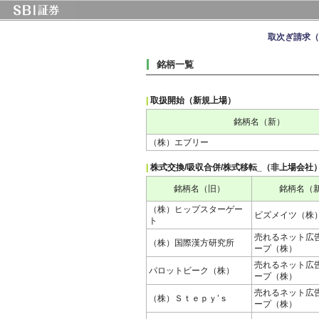
取次ぎ請求（
銘柄一覧
|
取扱開始（新規上場）
銘柄名（新）
（株）エブリー
|
株式交換/吸収合併/株式移転_（非上場会社
銘柄名（旧）
銘柄名（
（株）ヒップスターゲー
ビズメイツ（株
ト
売れるネット広
（株）国際漢方研究所
ープ（株）
売れるネット広
パロットビーク（株）
ープ（株）
売れるネット広
（株）Ｓｔｅｐｙ’ｓ
ープ（株）