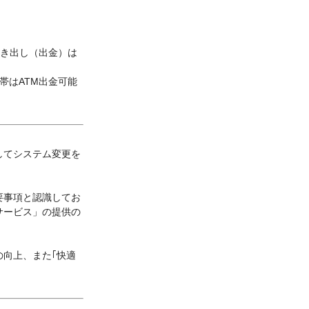
引き出し（出金）は
帯はATM出金可能
ましてシステム変更を
要事項と認識してお
サービス」の提供の
の向上、また｢快適