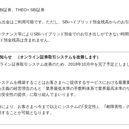
r SBI証券、THEO+ SBI証券
入出金はご利用可能です。ただし、SBIハイブリッド預金残高からのお
テナンス等によりSBIハイブリッド預金でのお引き出しができない時間
ッド預金残高は含まれません。
お知らせ （オンライン証券取引システムを改善します）
ンライン証券取引システム改善のため、2018年10月中を完了予定とし
システムを構築することはお客さまへご提供するサービスにおける最重
心主義の経営理念のもと「業界最低水準の手数料体系で業界最高水準の
の安全性の提供」に取り組んでまいります。
善により、お客さまへ今まで以上にシステムの｢安定性｣、「耐障害性」
供することが可能となります。