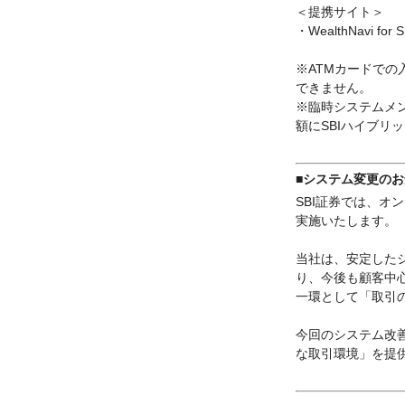
＜提携サイト＞
・WealthNavi fo
※ATMカードでの
できません。
※臨時システムメン
額にSBIハイブリ
■システム変更の
SBI証券では、オ
実施いたします。
当社は、安定した
り、今後も顧客中
一環として「取引
今回のシステム改
な取引環境」を提