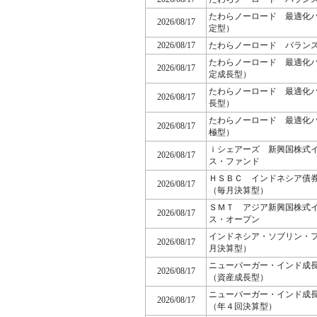
たわらノーロード 最適化
2026/08/17
定型）
2026/08/17
たわらノーロード バラン
たわらノーロード 最適化
2026/08/17
定成長型）
たわらノーロード 最適化
2026/08/17
長型）
たわらノーロード 最適化
2026/08/17
極型）
ｉシェアーズ 新興国株式
2026/08/17
ス・ファンド
ＨＳＢＣ インドネシア債
2026/08/17
（毎月決算型）
ＳＭＴ アジア新興国株式
2026/08/17
ス・オープン
インドネシア・ソブリン・
2026/08/17
月決算型）
ニューバーガー・インド成
2026/08/17
（資産成長型）
ニューバーガー・インド成
2026/08/17
（年４回決算型）