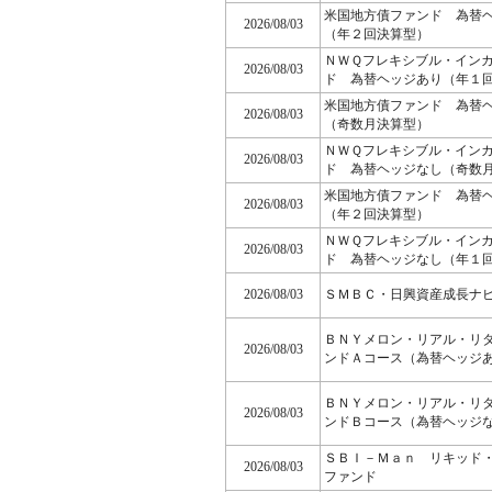
米国地方債ファンド 為替
2026/08/03
（年２回決算型）
ＮＷＱフレキシブル・イン
2026/08/03
ド 為替ヘッジあり（年１
米国地方債ファンド 為替
2026/08/03
（奇数月決算型）
ＮＷＱフレキシブル・イン
2026/08/03
ド 為替ヘッジなし（奇数
米国地方債ファンド 為替
2026/08/03
（年２回決算型）
ＮＷＱフレキシブル・イン
2026/08/03
ド 為替ヘッジなし（年１
2026/08/03
ＳＭＢＣ・日興資産成長ナ
ＢＮＹメロン・リアル・リ
2026/08/03
ンドＡコース（為替ヘッジ
ＢＮＹメロン・リアル・リ
2026/08/03
ンドＢコース（為替ヘッジ
ＳＢＩ－Ｍａｎ リキッド
2026/08/03
ファンド