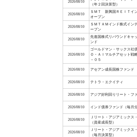
2026/08/10
（年２回決算型）
ＳＭＴ 新興国ＲＥＩＴイ
2026/08/10
オープン
ＳＭＴＡＭインド株式イン
2026/08/10
ープン
先進国株式リバウンドキャ
2026/08/10
ンド
ゴールドマン・サックス社
2026/08/10
Ｏ・ＡＩマルチアセット戦
－０５
2026/08/10
アセアン成長国株ファンド
2026/08/10
テトラ・エクイティ
2026/08/10
アジア好利回りリート・フ
2026/08/10
インド債券ファンド（毎月
Ｊリート・アジアミックス
2026/08/10
（資産成長型）
Ｊリート・アジアミックス
2026/08/10
（毎月決算型）