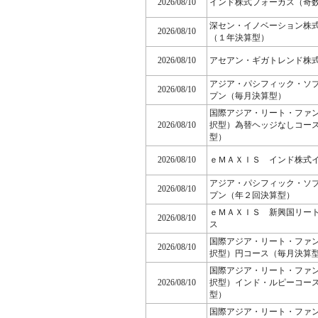
2026/08/10
インド株式フォーカス（奇
深セン・イノベーション株
2026/08/10
（１年決算型）
2026/08/10
アセアン・ギガトレンド株
アジア・パシフィック・ソ
2026/08/10
プン（毎月決算型）
国際アジア・リート・ファ
2026/08/10
択型）為替ヘッジなしコー
型）
2026/08/10
ｅＭＡＸＩＳ インド株式
アジア・パシフィック・ソ
2026/08/10
プン（年２回決算型）
ｅＭＡＸＩＳ 新興国リー
2026/08/10
ス
国際アジア・リート・ファ
2026/08/10
択型）円コース（毎月決算
国際アジア・リート・ファ
2026/08/10
択型）インド・ルピーコー
型）
国際アジア・リート・ファ