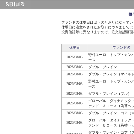
投
ファンドの休場日は以下のとおりになってい
休場日に注文をされたお取引につきましては
投資信託毎に異なりますので、注文確認画面
休場日
ファンド名
野村ユーロ・トップ・カン
2026/08/03
ース
2026/08/03
ダブル・ブレイン
2026/08/03
ダブル・ブレイン（マイル
野村ユーロ・トップ・カン
2026/08/03
ース
2026/08/03
ダブル・ブレイン（ブル）
グローバル・ダイナミック
2026/08/03
ァンド Ａコース（為替ヘ
2026/08/03
ダブル・ブレイン・コア（
グローバル・ダイナミック
2026/08/03
ァンド Ｂコース（為替ヘ
ダブル・ブレイン・コア（