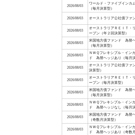
ワールド・ファイブインカ
2026/08/03
（毎月決算型）
2026/08/03
オーストラリア公社債ファ
オーストラリアＲＥＩＴ・
2026/08/03
ープン（年２回決算型）
米国地方債ファンド 為替
2026/08/03
（毎月決算型）
ＮＷＱフレキシブル・イン
2026/08/03
ド 為替ヘッジあり（毎月
オーストラリア公社債ファ
2026/08/03
決算型）
オーストラリアＲＥＩＴ・
2026/08/03
ープン（毎月決算型）
米国地方債ファンド 為替
2026/08/03
（毎月決算型）
ＮＷＱフレキシブル・イン
2026/08/03
ド 為替ヘッジなし（毎月
米国地方債ファンド 為替
2026/08/03
（奇数月決算型）
ＮＷＱフレキシブル・イン
2026/08/03
ド 為替ヘッジあり（奇数