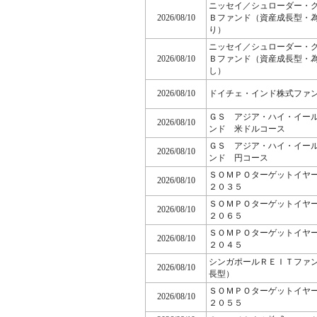
ニッセイ／シュローダー・
2026/08/10
Ｂファンド（資産成長型・
り）
ニッセイ／シュローダー・
2026/08/10
Ｂファンド（資産成長型・
し）
2026/08/10
ドイチェ・インド株式ファ
ＧＳ アジア・ハイ・イー
2026/08/10
ンド 米ドルコース
ＧＳ アジア・ハイ・イー
2026/08/10
ンド 円コース
ＳＯＭＰＯターゲットイヤ
2026/08/10
２０３５
ＳＯＭＰＯターゲットイヤ
2026/08/10
２０６５
ＳＯＭＰＯターゲットイヤ
2026/08/10
２０４５
シンガポールＲＥＩＴファ
2026/08/10
長型）
ＳＯＭＰＯターゲットイヤ
2026/08/10
２０５５