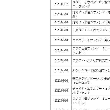
ＳＢＩ サウジアラビア株
2026/08/07
ス・ファンド
野村インド債券ファンド（
2026/08/10
型）
2026/08/10
野村インド債券ファンド（
2026/08/10
日興ＢＲＩＣｓ株式ファン
2026/08/10
アジアリートファンド（毎
アジア社債ファンド Ａコ
2026/08/10
ッジあり）
2026/08/10
アジア・ヘルスケア株式フ
2026/08/10
新シルクロード経済圏ファ
華流国潮イノベーション株
2026/08/10
（１年決算型）
チャイナ・エネルギー・イ
2026/08/10
株式ファンド
アジア社債ファンド Ｂコ
2026/08/10
ッジなし）