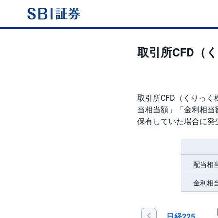
取引所CFD（
取引所CFD（くりっ
当相当額」「金利相当
保有していた場合に発
配当相
金利相
日経225