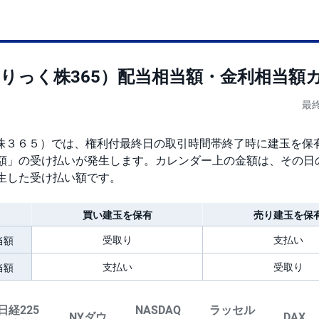
くりっく株365）配当相当額・金利相当額
最終
く株３６５）では、権利付最終日の取引時間帯終了時に建玉を保
額」の受け払いが発生します。カレンダー上の金額は、その日
生した受け払い額です。
買い建玉を保有
売り建玉を保
受取り
支払い
当額
支払い
受取り
当額
日経225
NASDAQ
ラッセル
NYダウ
DAX