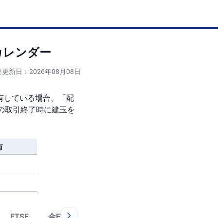
カレンダー
更新日：2026年08月08日
有している場合、「配
の取引終了時に建玉を
有
プラチナ
FTSE
金ETF
銀ETF
原油ETF