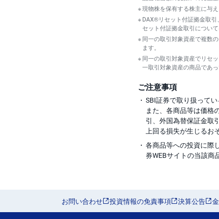
現物株を保有する株主に与え
DAX®リセット付証拠金取引
セット付証拠金取引について
同一の取引対象資産で複数の
ます。
同一の取引対象資産でリセッ
一取引対象資産の商品であっ
ご注意事項
SBI証券で取り扱って
また、各商品等は価格
引、外国為替保証金取引、取
上回る損失が生じるおそ
各商品等への投資に際し
券WEBサイトの当該商
お問い合わせ
投資情報の免責事項
決算公告
金