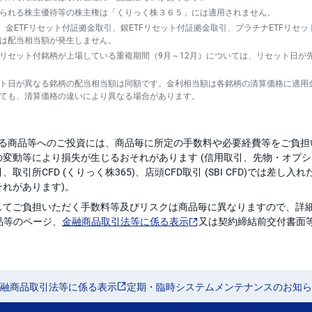
られる株主優待等の株主権は「くりっく株３６５」には適用されません。
、金ETFリセット付証拠金取引、銀ETFリセット付証拠金取引、プラチナETFリセッ
は配当相当額が発生しません。
リセット付銘柄が上場している重複期間（9月～12月）については、リセット日が
ト日が異なる銘柄の配当相当額は同額です。金利相当額は各銘柄の清算価格に適用
ても、清算価格の違いにより異なる場合があります。
いる商品等へのご投資には、商品毎に所定の手数料や必要経費等をご負
の変動等により損失が生じるおそれがあります (信用取引、先物・オプ
引所CFD (くりっく株365)、店頭CFD取引 (SBI CFD)では差し入
れがあります)。
てご負担いただく手数料等及びリスクは商品毎に異なりますので、詳細に
品等のページ、
金融商品取引法等に係る表示
又は契約締結前交付書面
融商品取引法等に係る表示
定期・臨時システムメンテナンスのお知ら