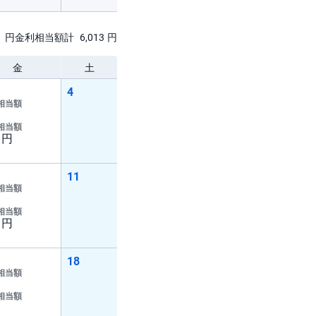
1
円
金利相当額計
6,013
円