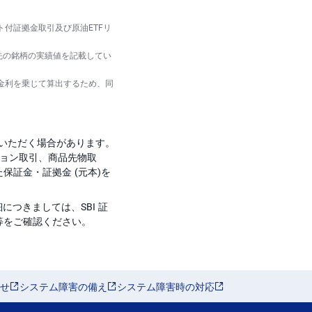
ト付証拠金取引及び原油ETFリ
先の銘柄の実績値を記載してい
金利を乗じて算出するため、同
担いただく場合があります。
ション取引、商品先物取
れた保証金・証拠金 (元本)を
つきましては、SBI 証
等をご確認ください。
せ
システム障害の備え
システム障害時の対応