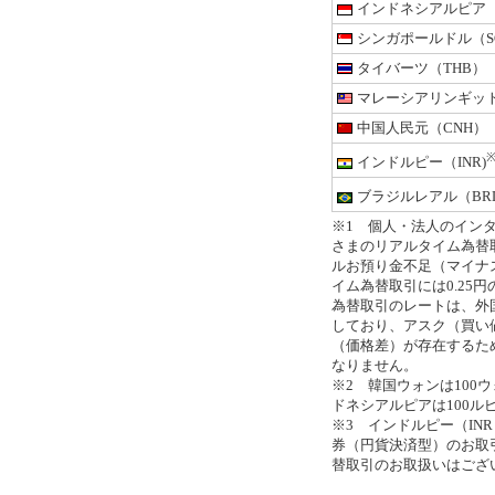
インドネシアルピア（
シンガポールドル（S
タイバーツ（THB）
マレーシアリンギット
中国人民元（CNH）
※
インドルピー（INR)
ブラジルレアル（BRL
※1 個人・法人のイン
さまのリアルタイム為替取
ルお預り金不足（マイナ
イム為替取引には0.25
為替取引のレートは、外
しており、アスク（買い
（価格差）が存在するた
なりません。
※2 韓国ウォンは100ウ
ドネシアルピアは100
※3 インドルピー（IN
券（円貨決済型）のお取
替取引のお取扱いはござ