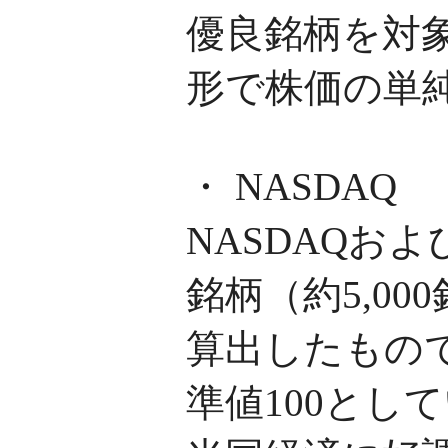
優良銘柄を対
形で株価の単
・ NASDAQ
NASDAQお
銘柄（約5,0
算出したもので
準値100とし