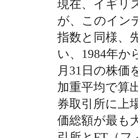
現在、イギリ
が、このインデ
指数と同様、
い、1984年か
月31日の株価
加重平均で算
券取引所に上
価総額が最も大
引所とFT（