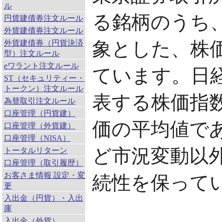
ル
る銘柄のうち、
円貨建債券注文ルール
外貨建債券注文ルール
象とした、株
外貨建債券（円貨決済
型）注文ルール
eワラント注文ルール
ています。日
ST（セキュリティー・
トークン）注文ルール
表する株価指数
為替取引注文ルール
口座管理（円貨建）
価の平均値で
口座管理（外貨建）
口座管理（NISA）
ど市況変動以
トータルリターン
口座管理（取引履歴）
お客さま情報 設定・変
続性を保って
更
入出金（円貨）・入出
庫
入出金（外貨）