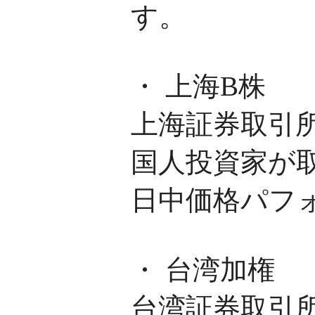
す。
・ 上海B株
上海証券取引
国人投資家が
日中価格パフ
・ 台湾加権
台湾証券取引