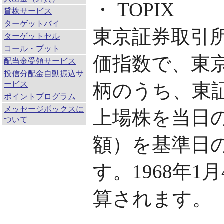
・ TOPIX
貸株サービス
ターゲットバイ
東京証券取引
ターゲットセル
コール・プット
価指数で、東
配当金受領サービス
投信分配金自動振込サ
ービス
柄のうち、東
ポイントプログラム
メッセージボックスに
上場株を当日
ついて
額）を基準日
す。1968年1
算されます。