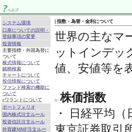
指数・為替・金利について
システム環境
口座についての説明・
世界の主なマ
登録事項の変更
投資情報
ットインデッ
主要指標・外国為替に
ついて
株式情報について
値、安値等を
銘柄検索
チャートについて
投信情報について
ファンド検索の機能に
ついて
株価指数
eワラントについて
ポートフォリオ
・ 日経平均（日
国内株式注文ルール
投資信託注文ルール
東京証券取引
外貨建MMF注文ルー