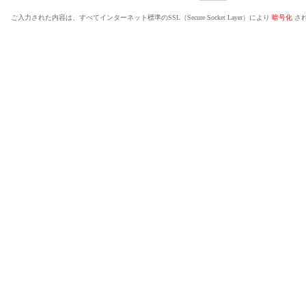
ご入力された内容は、すべてインターネット標準のSSL（Secure Socket Layer）により
暗号化
さ