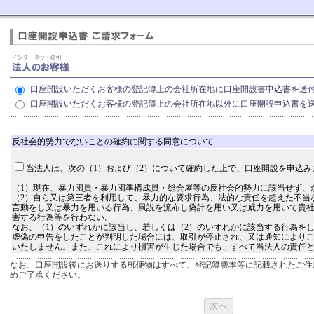
口座開設いただくお客様の登記簿上の会社所在地に口座開設書申込書を送
口座開設いただくお客様の登記簿上の会社所在地以外に口座開設申込書を
反社会的勢力でないことの確約に関する同意について
当法人は、次の（1）および（2）について確約した上で、口座開設を申込み
（1）現在、暴力団員・暴力団準構成員・総会屋等の反社会的勢力に該当せず、
（2）自ら又は第三者を利用して、暴力的な要求行為、法的な責任を超えた不当
言動をし又は暴力を用いる行為、風説を流布し偽計を用い又は威力を用いて貴
害する行為等を行わない。
なお、（1）のいずれかに該当し、若しくは（2）のいずれかに該当する行為を
虚偽の申告をしたことが判明した場合には、取引が停止され、又は通知により
いたしません。また、これにより損害が生じた場合でも、すべて当法人の責任
なお、口座開設後にお送りする郵便物はすべて、登記簿謄本等に記載されたご住
めご了承ください。