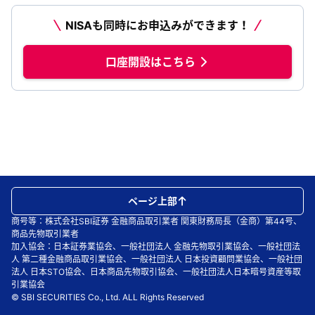
NISAも同時にお申込みができます！
口座開設はこちら
ページ上部
商号等：株式会社SBI証券 金融商品取引業者 関東財務局長（金商）第44号、
商品先物取引業者
加入協会：日本証券業協会、一般社団法人 金融先物取引業協会、一般社団法
人 第二種金融商品取引業協会、一般社団法人 日本投資顧問業協会、一般社団
法人 日本STO協会、日本商品先物取引協会、一般社団法人日本暗号資産等取
引業協会
© SBI SECURITIES Co., Ltd. ALL Rights Reserved